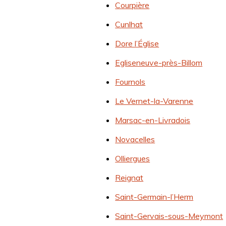
Courpière
Cunlhat
Dore l’Église
Egliseneuve-près-Billom
Fournols
Le Vernet-la-Varenne
Marsac-en-Livradois
Novacelles
Olliergues
Reignat
Saint-Germain-l’Herm
Saint-Gervais-sous-Meymont