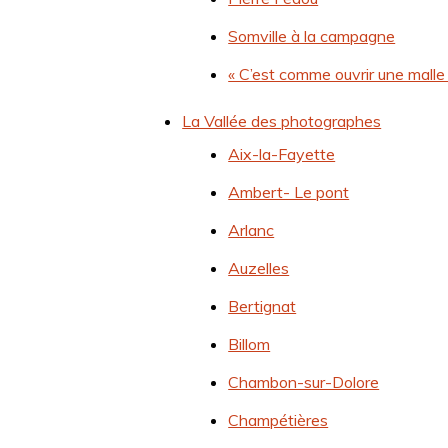
Somville à la campagne
« C’est comme ouvrir une malle
La Vallée des photographes
Aix-la-Fayette
Ambert- Le pont
Arlanc
Auzelles
Bertignat
Billom
Chambon-sur-Dolore
Champétières