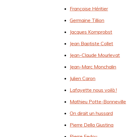
Françoise Héritier
Germaine Tillion
Jacques Kornprobst
Jean Baptiste Collet
Jean-Claude Mourlevat
Jean-Marc Monchalin
Julien Caron
Lafayette nous voilà !
Mathieu Potte-Bonneville
On dirait un hussard
Pierre Della Giustina
Pierre Fedou