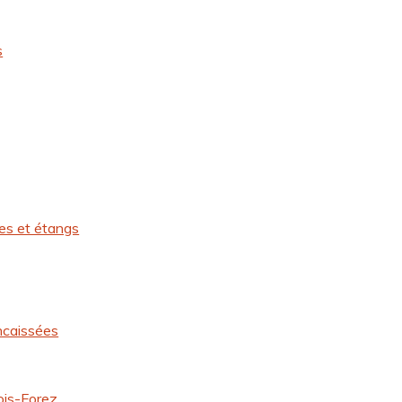
s
res et étangs
ncaissées
ois-Forez