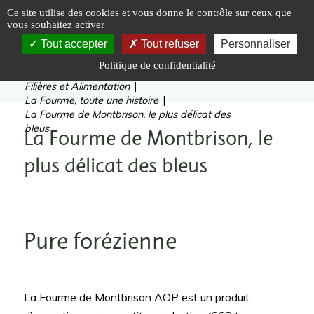
Panneau de gestion des cookies
Ce site utilise des cookies et vous donne le contrôle sur ceux que
vous souhaitez activer
Tout accepter
Tout refuser
Personnaliser
Politique de confidentialité
Vous êtes ici :
Accueil
|
Valoriser
|
Filières et Alimentation
|
La Fourme, toute une histoire
|
La Fourme de Montbrison, le plus délicat des
bleus
La Fourme de Montbrison, le
plus délicat des bleus
Pure forézienne
La Fourme de Montbrison AOP est un produit