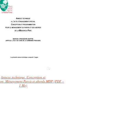
Annexe technique_Conception et
on_Ménagement Parvis et abords MDP (PDF –
1 Mo)