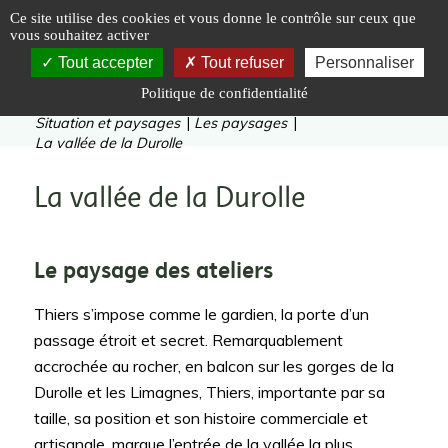
Panneau de gestion des cookies
Ce site utilise des cookies et vous donne le contrôle sur ceux que
vous souhaitez activer
Tout accepter
Tout refuser
Personnaliser
Politique de confidentialité
Vous êtes ici :
Accueil
|
Le Livradois-Forez
|
Situation et paysages
|
Les paysages
|
La vallée de la Durolle
La vallée de la Durolle
Le paysage des ateliers
Thiers s’impose comme le gardien, la porte d’un
passage étroit et secret. Remarquablement
accrochée au rocher, en balcon sur les gorges de la
Durolle et les Limagnes, Thiers, importante par sa
taille, sa position et son histoire commerciale et
artisanale, marque l’entrée de la vallée la plus