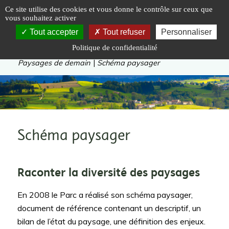
Panneau de gestion des cookies
Ce site utilise des cookies et vous donne le contrôle sur ceux que
vous souhaitez activer
Tout accepter
Tout refuser
Personnaliser
Politique de confidentialité
Vous êtes ici :
Accueil
|
Inventer
|
Paysages de demain
|
Schéma paysager
Schéma paysager
Raconter la diversité des paysages
En 2008 le Parc a réalisé son schéma paysager,
document de référence contenant un descriptif, un
bilan de l’état du paysage, une définition des enjeux.