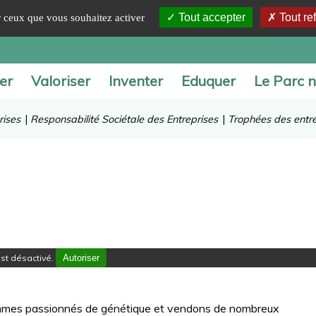
Tout accepter
Tout re
ur ceux que vous souhaitez activer
er
Valoriser
Inventer
Eduquer
Le Parc n
rises
|
Responsabilité Sociétale des Entreprises
|
Trophées des entre
st désactivé.
Autoriser
sommes passionnés de génétique et vendons de nombreux