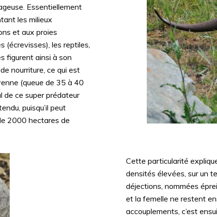
nageuse. Essentiellement
tant les milieux
ons et aux proies
 (écrevisses), les reptiles,
 figurent ainsi à son
e nourriture, ce qui est
oyenne (queue de 35 à 40
l de ce super prédateur
endu, puisqu’il peut
s de 2000 hectares de
Cette particularité expliqu
densités élevées, sur un ter
déjections, nommées éprein
et la femelle ne restent e
accouplements, c’est ensui