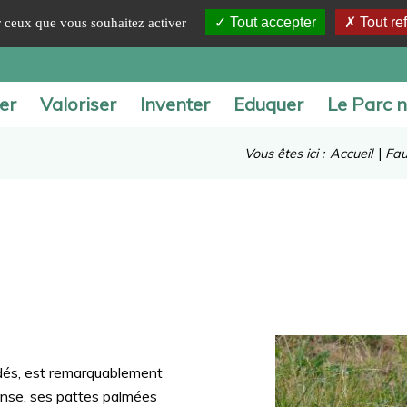
Tout accepter
Tout re
ur ceux que vous souhaitez activer
er
Valoriser
Inventer
Eduquer
Le Parc n
Vous êtes ici :
Accueil
|
Fau
lidés, est remarquablement
dense, ses pattes palmées