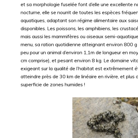
et sa morphologie fuselée font d’elle une excellente 
nocturne, elle se nourrit de toutes les espèces fréquen
aquatiques, adaptant son régime alimentaire aux sais
disponibles. Les poissons, les amphibiens, les crustacés
mais aussi les mammifères ou oiseaux semi-aquatiques
menu, sa ration quotidienne atteignant environ 800 g d
peu pour un animal d’environ 1,1m de longueur en m
cm comprise), et pesant environ 8 kg. Le domaine vita
exigeant sur la qualité de l’habitat est extrêmement ét
atteindre près de 30 km de linéaire en rivière, et plu
superficie de zones humides !