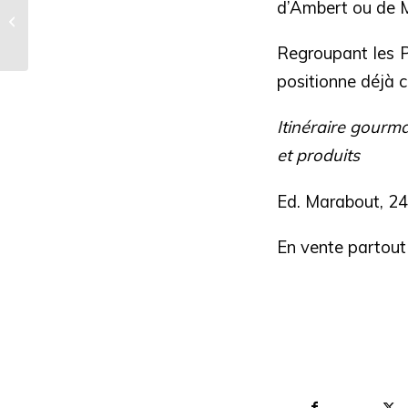
d’Ambert ou de M
UNE AUTRE VIE
S’INVENTE ICI, DANS
Regroupant les Pa
LES PARCS MAIS
AUSSI SUR...
positionne déjà 
Itinéraire gourm
et produits
Ed. Marabout, 24
En vente partout 