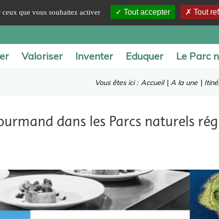
Tout accepter
Tout re
ur ceux que vous souhaitez activer
er
Valoriser
Inventer
Eduquer
Le Parc n
Vous êtes ici :
Accueil
|
A la une
|
Itin
gourmand dans les Parcs naturels ré