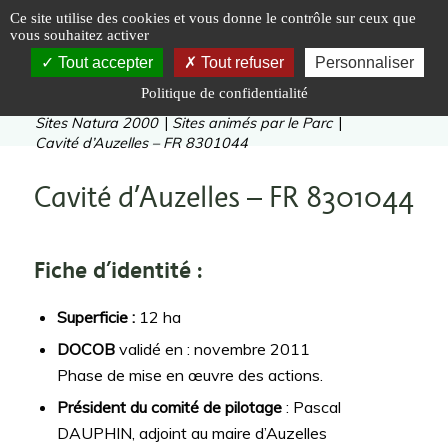
Panneau de gestion des cookies
Ce site utilise des cookies et vous donne le contrôle sur ceux que
vous souhaitez activer
Tout accepter
Tout refuser
Personnaliser
Politique de confidentialité
Vous êtes ici :
Accueil
|
Préserver
|
Sites
|
Sites Natura 2000
|
Sites animés par le Parc
|
Cavité d’Auzelles – FR 8301044
Cavité d’Auzelles – FR 8301044
Fiche d’identité :
Superficie :
12 ha
DOCOB
validé en : novembre 2011
Phase de mise en œuvre des actions.
Président du comité de pilotage
: Pascal
DAUPHIN, adjoint au maire d’Auzelles