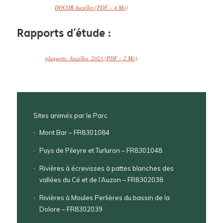
DOCOB Auzelles (PDF – 4 Mo)
Rapports d’étude :
plaquette_Auzelles_2023 (PDF – 2 Mo)
Sites animés par le Parc
Mont Bar – FR8301084
Puys de Pileyre et Turluron – FR8301048
Rivières à écrevisses à pattes blanches des
vallées du Cé et de l’Auzon – FR8302038
Rivières à Moules Perlières du bassin de la
Dolore – FR8302039