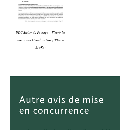
DDC Atelier du Paysage – Fleurir les
bourgs du Livradois-Forez (PDF –
239Ko)
Autre avis de mise
en concurrence