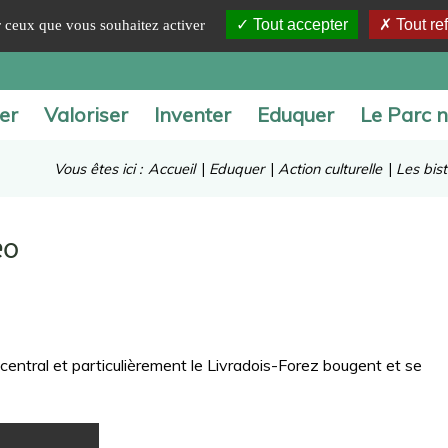
Tout accepter
Tout re
ur ceux que vous souhaitez activer
er
Valoriser
Inventer
Eduquer
Le Parc n
Vous êtes ici :
Accueil
|
Eduquer
|
Action culturelle
|
Les bis
éo
central et particulièrement le Livradois-Forez bougent et se