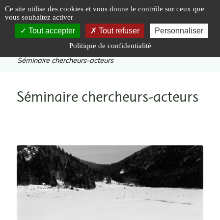
Panneau de gestion des cookies
Ce site utilise des cookies et vous donne le contrôle sur ceux que
vous souhaitez activer
Tout accepter
Tout refuser
Personnaliser
Politique de confidentialité
Vous êtes ici :
Accueil
|
A la une
|
Séminaire chercheurs-acteurs
Séminaire chercheurs-acteurs