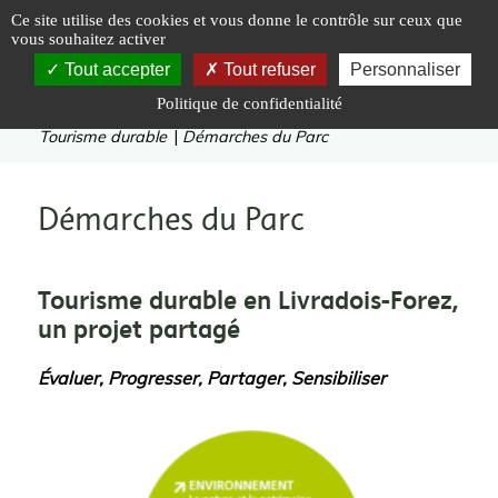
Panneau de gestion des cookies
Ce site utilise des cookies et vous donne le contrôle sur ceux que
vous souhaitez activer
Tout accepter
Tout refuser
Personnaliser
Politique de confidentialité
Vous êtes ici :
Accueil
|
Valoriser
|
Tourisme durable
|
Démarches du Parc
Démarches du Parc
Tourisme durable en Livradois-Forez,
un projet partagé
Évaluer, Progresser, Partager, Sensibiliser