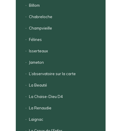
Billom
Chabreloche
Champvieille
Félines
Isserteaux
Jameton
L’observatoire sur la carte
La Beauté
La Chaise-Dieu D4
La Renaudie
Laignac
Le Creux de l’Enfer