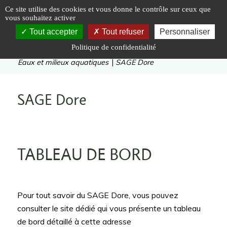
Panneau de gestion des cookies
Ce site utilise des cookies et vous donne le contrôle sur ceux que
vous souhaitez activer
Tout accepter
Tout refuser
Personnaliser
Politique de confidentialité
Vous êtes ici :
Accueil
|
Valoriser
|
Eaux et milieux aquatiques
|
SAGE Dore
SAGE Dore
TABLEAU DE BORD
Pour tout savoir du SAGE Dore, vous pouvez
consulter le site dédié qui vous présente un tableau
de bord détaillé à cette adresse