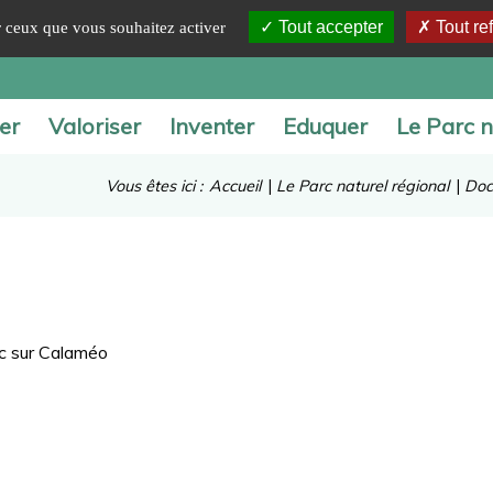
Tout accepter
Tout re
ur ceux que vous souhaitez activer
er
Valoriser
Inventer
Eduquer
Le Parc n
Vous êtes ici :
Accueil
|
Le Parc naturel régional
|
Doc
rc sur Calaméo