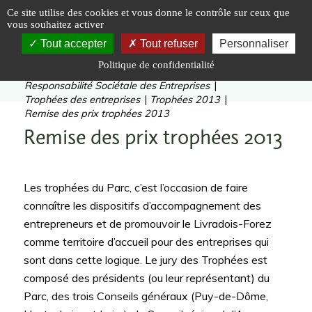
Panneau de gestion des cookies
Ce site utilise des cookies et vous donne le contrôle sur ceux que
vous souhaitez activer
Tout accepter
Tout refuser
Personnaliser
Politique de confidentialité
Vous êtes ici :
Accueil
|
Inventer
|
Entreprises
|
Responsabilité Sociétale des Entreprises
|
Trophées des entreprises
|
Trophées 2013
|
Remise des prix trophées 2013
Remise des prix trophées 2013
Les trophées du Parc, c’est l’occasion de faire
connaître les dispositifs d’accompagnement des
entrepreneurs et de promouvoir le Livradois-Forez
comme territoire d’accueil pour des entreprises qui
sont dans cette logique. Le jury des Trophées est
composé des présidents (ou leur représentant) du
Parc, des trois Conseils généraux (Puy-de-Dôme,