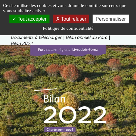
Panneau de gestion des cookies
Ce site utilise des cookies et vous donne le contrôle sur ceux que
vous souhaitez activer
Tout accepter
Tout refuser
Personnaliser
Politique de confidentialité
Vous êtes ici :
Accueil
|
Le Parc naturel régional
|
Documents à télécharger
|
Bilan annuel du Parc
|
Bilan 2022