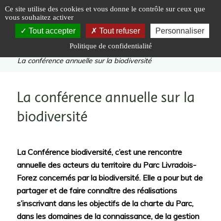
Panneau de gestion des cookies
Ce site utilise des cookies et vous donne le contrôle sur ceux que
vous souhaitez activer
Tout accepter
Tout refuser
Personnaliser
Politique de confidentialité
Vous êtes ici :
Accueil
|
Préserver
|
Biodiversité
|
La conférence annuelle sur la biodiversité
La conférence annuelle sur la
biodiversité
La Conférence biodiversité, c’est une rencontre
annuelle des acteurs du territoire du Parc Livradois-
Forez concernés par la biodiversité. Elle a pour but de
partager et de faire connaître des réalisations
s’inscrivant dans les objectifs de la charte du Parc,
dans les domaines de la connaissance, de la gestion