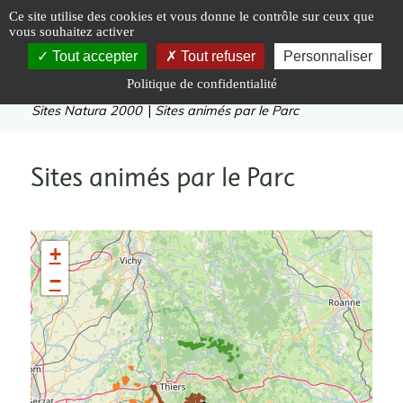
Panneau de gestion des cookies
Ce site utilise des cookies et vous donne le contrôle sur ceux que
vous souhaitez activer
Tout accepter
Tout refuser
Personnaliser
Politique de confidentialité
Vous êtes ici :
Accueil
|
Préserver
|
Sites
|
Sites Natura 2000
|
Sites animés par le Parc
Sites animés par le Parc
+
−