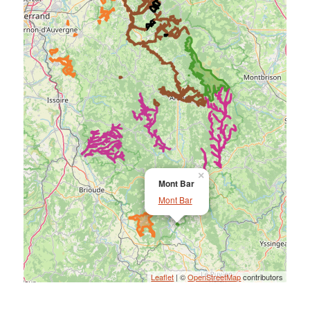
×
Mont Bar
Mont Bar
Leaflet
| ©
OpenStreetMap
contributors