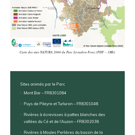
Carte des sites NATURA 2000 du Parc Livradois-Forez (PDF – 1Mb)
Sites animés par le Parc
Mont Bar – FR8301084
Puys de Pileyre et Turluron – FR8301048
Rivières à écrevisses à pattes blanches des
vallées du Cé et de l’Auzon – FR8302038
Rivières à Moules Perlières du bassin de la