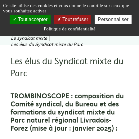
Panneau de gestion des cookies
Ce site utilise des cookies et vous donne le contrôle sur ceux que
vous souhaitez activer
Tout accepter
Tout refuser
Personnaliser
Politique de confidentialité
Vous êtes ici :
Accueil
|
Le Parc naturel régional
|
Le syndicat mixte
|
Les élus du Syndicat mixte du Parc
Les élus du Syndicat mixte du
Parc
TROMBINOSCOPE : composition du
Comité syndical, du Bureau et des
formations du syndicat mixte du
Parc naturel régional Livradois-
Forez (mise à jour : janvier 2025) :