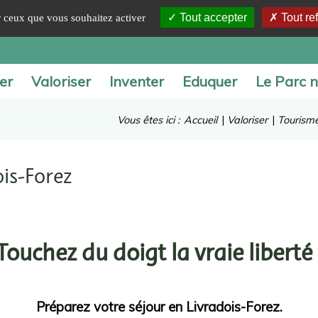
Tout accepter
Tout re
ur ceux que vous souhaitez activer
er
Valoriser
Inventer
Eduquer
Le Parc n
Vous êtes ici :
Accueil
|
Valoriser
|
Tourism
is-Forez
Touchez du doigt la vraie liberté 
Préparez votre séjour en Livradois-Forez.