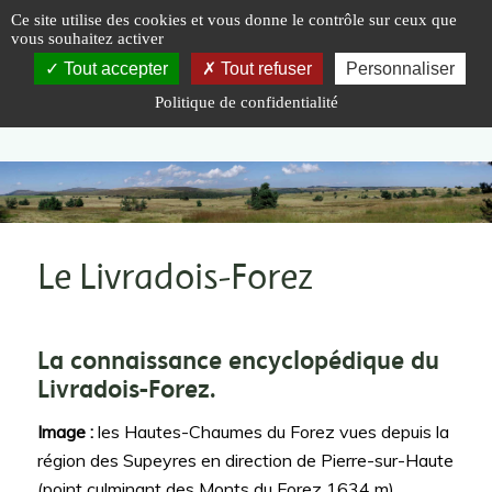
Panneau de gestion des cookies
Ce site utilise des cookies et vous donne le contrôle sur ceux que
vous souhaitez activer
Tout accepter
Tout refuser
Personnaliser
Politique de confidentialité
Vous êtes ici :
Accueil
|
Le Livradois-Forez
Le Livradois-Forez
La connaissance encyclopédique du
Livradois-Forez.
Image :
les Hautes-Chaumes du Forez vues depuis la
région des Supeyres en direction de Pierre-sur-Haute
(point culminant des Monts du Forez 1634 m)