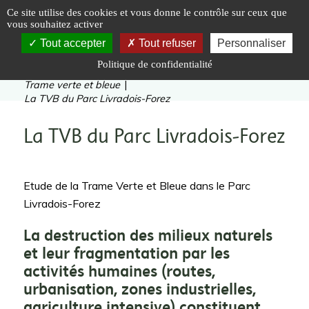
Panneau de gestion des cookies
Ce site utilise des cookies et vous donne le contrôle sur ceux que
vous souhaitez activer
Tout accepter
Tout refuser
Personnaliser
Politique de confidentialité
Vous êtes ici :
Accueil
|
Préserver
|
Trame verte et bleue
|
La TVB du Parc Livradois-Forez
La TVB du Parc Livradois-Forez
Etude de la Trame Verte et Bleue dans le Parc
Livradois-Forez
La destruction des milieux naturels
et leur fragmentation par les
activités humaines (routes,
urbanisation, zones industrielles,
agriculture intensive) constituent