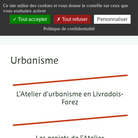
Panneau de gestion des cookies
Ce site utilise des cookies et vous donne le contrôle sur ceux que
vous souhaitez activer
Tout accepter
Tout refuser
Personnaliser
Politique de confidentialité
Vous êtes ici :
Accueil
|
Inventer
|
Urbanisme
Urbanisme
L’Atelier d’urbanisme en Livradois-
Forez