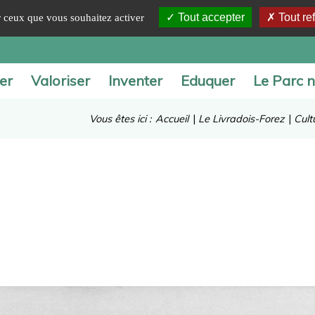
Tout accepter
Tout re
ur ceux que vous souhaitez activer
er
Valoriser
Inventer
Eduquer
Le Parc n
Vous êtes ici :
Accueil
|
Le Livradois-Forez
|
Cult