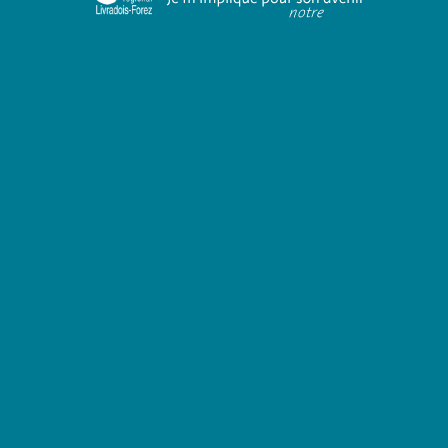
Révision de la Charte du Parc
Vous et nous allons réfléchir à un nouveau
projet collectif pour le Parc naturel régional
Livradois-Forez.
Ce temps est essentiel pour imaginer l’avenir.
S’informer et participer à construire la future Charte
du Parc, c’est lui donner une force et une valeur
particulières auprès de ceux qui la signeront.
Site Révision de la Charte