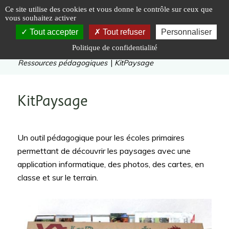
Panneau de gestion des cookies
Ce site utilise des cookies et vous donne le contrôle sur ceux que
vous souhaitez activer
Tout accepter
Tout refuser
Personnaliser
Politique de confidentialité
Vous êtes ici :
Accueil
|
Eduquer
|
Ressources pédagogiques
|
KitPaysage
KitPaysage
Un outil pédagogique pour les écoles primaires
permettant de découvrir les paysages avec une
application informatique, des photos, des cartes, en
classe et sur le terrain.