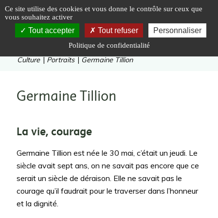
Panneau de gestion des cookies
Ce site utilise des cookies et vous donne le contrôle sur ceux que
vous souhaitez activer
Tout accepter
Tout refuser
Personnaliser
Politique de confidentialité
Vous êtes ici :
Accueil
|
Le Livradois-Forez
|
Culture
|
Portraits
|
Germaine Tillion
Germaine Tillion
La vie, courage
Germaine Tillion est née le 30 mai, c’était un jeudi. Le
siècle avait sept ans, on ne savait pas encore que ce
serait un siècle de déraison. Elle ne savait pas le
courage qu’il faudrait pour le traverser dans l’honneur
et la dignité.