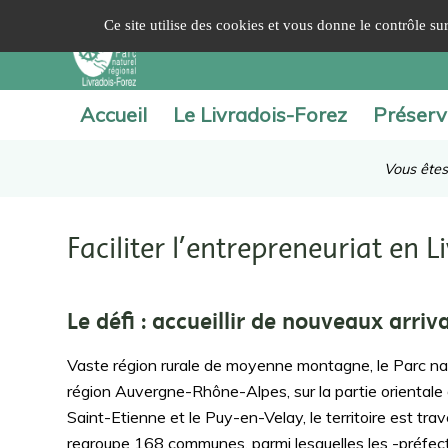
Panneau de gestion des cookies
Ce site utilise des cookies et vous donne le contrôle s
Accueil
Le Livradois-Forez
Préserv
Vous êtes 
Faciliter l’entrepreneuriat en L
Le défi : accueillir de nouveaux arriv
Vaste région rurale de moyenne montagne, le Parc natu
région Auvergne-Rhône-Alpes, sur la partie oriental
Saint-Etienne et le Puy-en-Velay, le territoire est tr
regroupe 168 communes, parmi lesquelles les -préfec