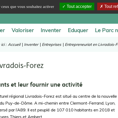
Tout accepter
Tout re
ur ceux que vous souhaitez activer
er
Valoriser
Inventer
Eduquer
Le Parc n
ici :
Accueil
|
Inventer
|
Entreprises
|
Entrepreneuriat en Livradois-F
ivradois-Forez
ants et leur fournir une activité
rel régional Livradois-Forez est situé au centre de la nouvelle
e du Puy-de-Dôme. A mi-chemin entre Clermont-Ferrand, Lyon,
aversé par l’A89. Il est peuplé de 107 010 habitants en 2018 et
tures Thiers et Ambert.