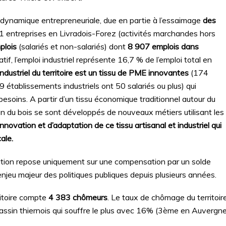
une dynamique entrepreneuriale, due en partie à l’essaimage
des
 entreprises en Livradois-Forez (activités marchandes hors
plois
(salariés et non-salariés) dont
8 907 emplois dans
tif, l’emploi industriel représente 16,7 % de l’emploi total en
industriel du territoire est un tissu de PME innovantes
(174
9 établissements industriels ont 50 salariés ou plus) qui
besoins. A partir d’un tissu économique traditionnel autour du
on du bois se sont développés de nouveaux métiers utilisant les
nnovation et d’adaptation de ce tissu artisanal et industriel qui
ale.
ulation repose uniquement sur une compensation par un solde
 l’enjeu majeur des politiques publiques depuis plusieurs années.
ritoire compte
4 383 chômeurs
. Le taux de chômage du territoir
 bassin thiernois qui souffre le plus avec 16% (3ème en Auvergn