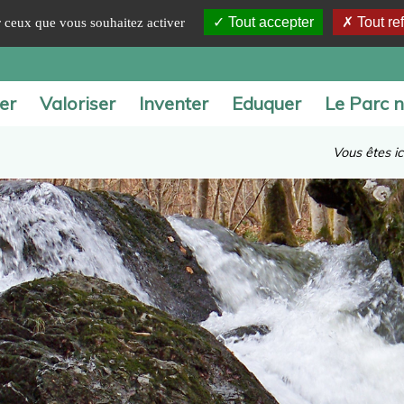
Tout accepter
Tout re
ur ceux que vous souhaitez activer
er
Valoriser
Inventer
Eduquer
Le Parc n
Vous êtes ici