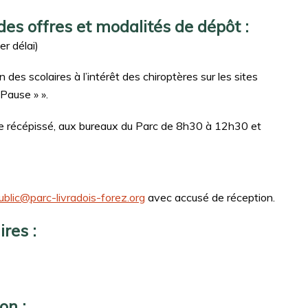
des offres et modalités de dépôt :
r délai)
 des scolaires à l’intérêt des chiroptères sur les sites
 Pause » ».
tre récépissé, aux bureaux du Parc de 8h30 à 12h30 et
ublic@parc-livradois-forez.org
avec accusé de réception.
res :
on :