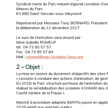
Syndicat mixte du Parc naturel régional Livradois-For
Maison du Parc
63 880 Saint-Gervais-sous-Meymont
Représenté par Monsieur Tony BERNARD, Président du 
la délibération du 12 décembre 2017.
Le suivi de l’exécution sera assuré par :
Mme Isabelle ROMEUF
tél : 04 73 95 57 57
Fax : 04 73 95 57 84
Mail :
i.romeuf@parc-livradois-forez.org
2 – Objet :
La mise en oeuvre du document d’objectifs des sites 
» consiste à conduire des actions d’animation, de gestio
En 2018, le Parc, structure porteuse de l’animation du
réaliser la sensibilisation des scolaires à l’intérêt des
Cavité minière de la Pause ».
Marché à procédure adaptée (MAPA) passé en applica
2016 relatif aux marchés publics.