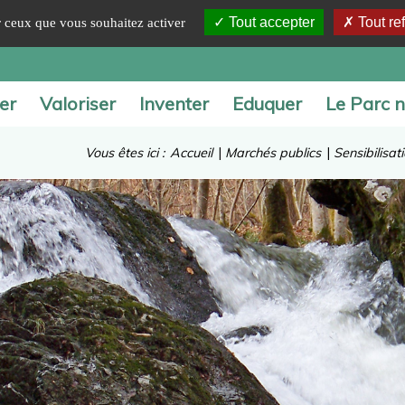
Tout accepter
Tout re
ur ceux que vous souhaitez activer
er
Valoriser
Inventer
Eduquer
Le Parc n
Vous êtes ici :
Accueil
|
Marchés publics
|
Sensibilisati