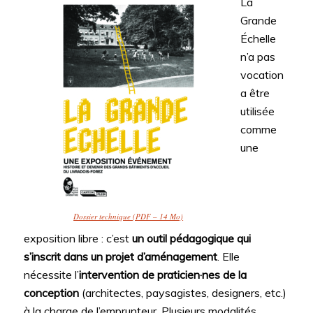
La
Grande
Échelle
n’a pas
vocation
a être
utilisée
comme
une
Dossier technique (PDF – 14 Mo)
exposition libre : c’est
un outil pédagogique qui
s’inscrit dans un projet d’aménagement
. Elle
nécessite l’
intervention de praticien·nes de la
conception
(architectes, paysagistes, designers, etc.)
à la charge de l’emprunteur. Plusieurs modalités