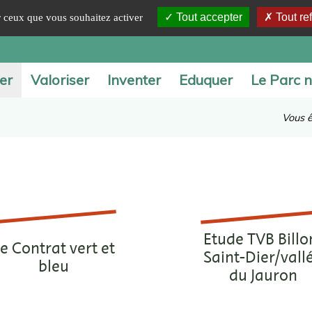
Tout accepter
Tout re
ur ceux que vous souhaitez activer
er
Valoriser
Inventer
Eduquer
Le Parc n
Vous êt
Etude TVB Bill
e Contrat vert et
Saint-Dier/vall
bleu
du Jauron