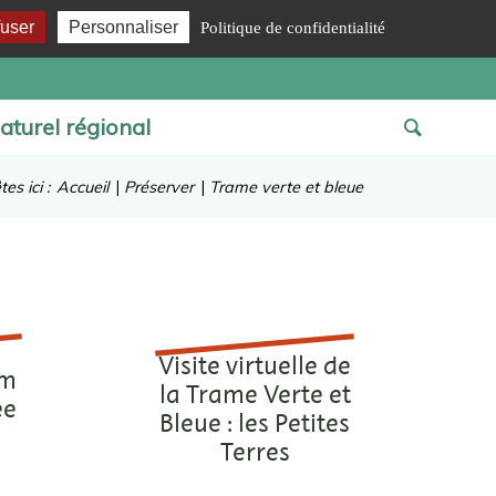
fuser
Personnaliser
Politique de confidentialité
aturel régional
es ici :
Accueil
|
Préserver
|
Trame verte et bleue
Visite virtuelle de
om
la Trame Verte et
ée
Bleue : les Petites
Terres