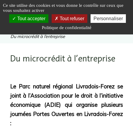
Panneau de gestion des cookies
Ce site utilise des cookies et vous donne le contrôle sur ceux que
vous souhaitez activer
Tout accepter
Tout refuser
Personnaliser
Politique de confidentialité
Vous êtes ici :
Accueil
|
A la une
|
Du microcrédit à l’entreprise
Du microcrédit à l’entreprise
Le Parc naturel régional Livradois-Forez
se
joint à
l’Association pour le droit
à l’initiative
économique
(ADIE)
qui organise
plusieurs
journées Portes Ouvertes
en Livradois-Forez
: