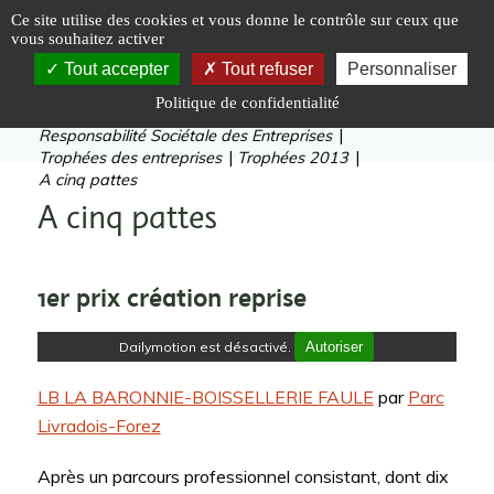
Panneau de gestion des cookies
Ce site utilise des cookies et vous donne le contrôle sur ceux que
vous souhaitez activer
Tout accepter
Tout refuser
Personnaliser
Politique de confidentialité
Vous êtes ici :
Accueil
|
Inventer
|
Entreprises
|
Responsabilité Sociétale des Entreprises
|
Trophées des entreprises
|
Trophées 2013
|
A cinq pattes
A cinq pattes
1er prix création reprise
Dailymotion est désactivé.
Autoriser
LB LA BARONNIE-BOISSELLERIE FAULE
par
Parc
Livradois-Forez
Après un parcours professionnel consistant, dont dix