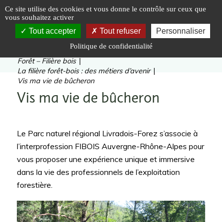
Panneau de gestion des cookies
Ce site utilise des cookies et vous donne le contrôle sur ceux que
vous souhaitez activer
Tout accepter
Tout refuser
Personnaliser
Politique de confidentialité
Vous êtes ici :
Accueil
|
Valoriser
|
Forêt – Filière bois
|
La filière forêt-bois : des métiers d’avenir
|
Vis ma vie de bûcheron
Vis ma vie de bûcheron
Le Parc naturel régional Livradois-Forez s’associe à
l’interprofession FIBOIS Auvergne-Rhône-Alpes pour
vous proposer une expérience unique et immersive
dans la vie des professionnels de l’exploitation
forestière.