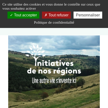
Panneau de gestion des cookies
Ce site utilise des cookies et vous donne le contrôle sur ceux que
vous souhaitez activer
Tout accepter
Tout refuser
Personnaliser
Politique de confidentialité
Vous êtes ici :
Accueil
|
A la une