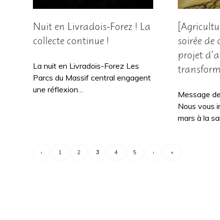
Nuit en Livradois-Forez ! La
[Agricultu
collecte continue !
soirée de
projet d’a
La nuit en Livradois-Forez Les
transforma
Parcs du Massif central engagent
une réflexion…
Message des
Nous vous i
mars à la sa
‹
1
2
3
4
5
›
»