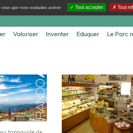
Tout accepter
Tout re
ur ceux que vous souhaitez activer
er
Valoriser
Inventer
Eduquer
Le Parc n
au topoguide de