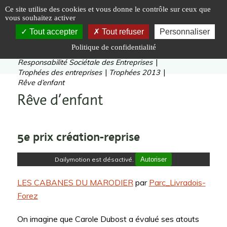
Panneau de gestion des cookies
Ce site utilise des cookies et vous donne le contrôle sur ceux que
vous souhaitez activer
Tout accepter
Tout refuser
Personnaliser
Politique de confidentialité
Vous êtes ici :
Accueil
|
Inventer
|
Entreprises
|
Responsabilité Sociétale des Entreprises
|
Trophées des entreprises
|
Trophées 2013
|
Rêve d’enfant
Rêve d’enfant
5e prix création-reprise
Dailymotion est désactivé.
Autoriser
LES CABANES DU MARODIER
par
Parc_Livradois-
Forez
On imagine que Carole Dubost a évalué ses atouts