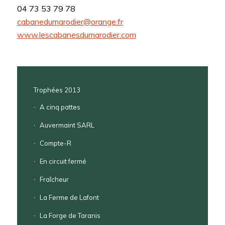
04 73 53 79 78
cabanedumarodier@orange.fr
www.lescabanesdumarodier.com
Trophées 2013
A cinq pattes
Auvermaint SARL
Compte-R
En circuit fermé
Fraîcheur
La Ferme de Lafont
La Forge de Taranis