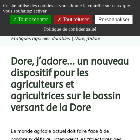
Panneau de gestion des cookies
Ce site utilise des cookies et vous donne le contrôle sur ceux que
vous souhaitez activer
Tout accepter
Tout refuser
Personnaliser
Politique de confidentialité
Vous êtes ici :
Accueil
|
Valoriser
|
Pratiques agricoles durables
|
Dore, j’adore
Dore, j’adore… un nouveau
dispositif pour les
agriculteurs et
agricultrices sur le bassin
versant de la Dore
Le monde agricole actuel doit faire face à de
nombreux défis qui interrogent les trajectoires des