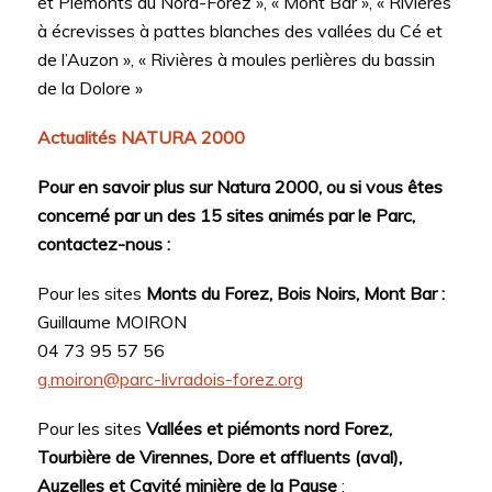
et Piémonts du Nord-Forez », « Mont Bar », « Rivières
à écrevisses à pattes blanches des vallées du Cé et
de l’Auzon », « Rivières à moules perlières du bassin
de la Dolore »
Actualités NATURA 2000
Pour en savoir plus sur Natura 2000, ou si vous êtes
concerné par un des 15 sites animés par le Parc,
contactez-nous :
Pour les sites
Monts du Forez,
Bois Noirs, Mont Bar
:
Guillaume MOIRON
04 73 95 57 56
g.moiron@parc-livradois-forez.org
Pour les sites
Vallées et piémonts nord Forez,
Tourbière de Virennes, Dore et affluents (aval),
Auzelles et Cavité minière de la Pause
: