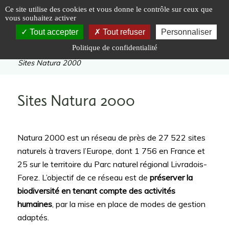
Panneau de gestion des cookies
Ce site utilise des cookies et vous donne le contrôle sur ceux que
vous souhaitez activer
Tout accepter
Tout refuser
Personnaliser
Politique de confidentialité
Vous êtes ici :
Accueil
|
Préserver
|
Sites
|
Sites Natura 2000
Sites Natura 2000
Natura 2000 est un réseau de près de 27 522 sites
naturels à travers l’Europe, dont 1 756 en France et
25 sur le territoire du Parc naturel régional Livradois-
Forez. L’objectif de ce réseau est de
préserver la
biodiversité en tenant compte des activités
humaines
, par la mise en place de modes de gestion
adaptés.