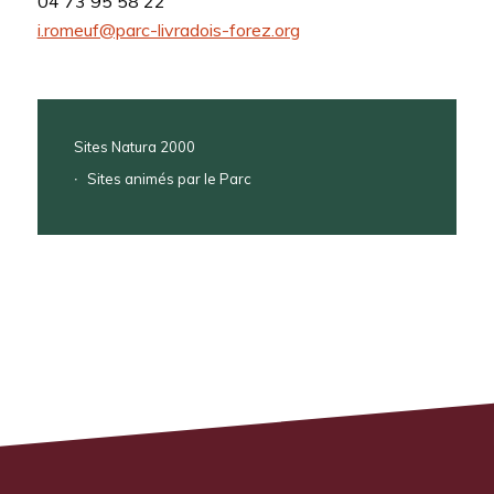
04 73 95 58 22
i.romeuf@parc-livradois-forez.org
Sites Natura 2000
Sites animés par le Parc