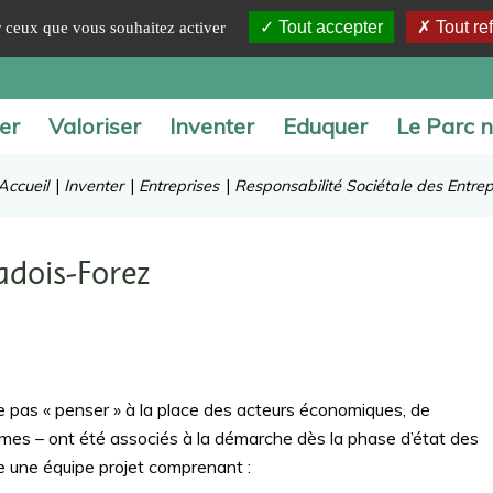
Tout accepter
Tout re
ur ceux que vous souhaitez activer
er
Valoriser
Inventer
Eduquer
Le Parc n
Accueil
|
Inventer
|
Entreprises
|
Responsabilité Sociétale des Entrep
radois-Forez
e pas « penser » à la place des acteurs économiques, de
mes – ont été associés à la démarche dès la phase d’état des
e une équipe projet comprenant :