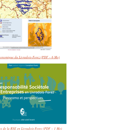
économique du Livradois-Forez (PDF – 6 Mo)
eux de la RSE en Livradois-Forez (PDF – 1 Mo)