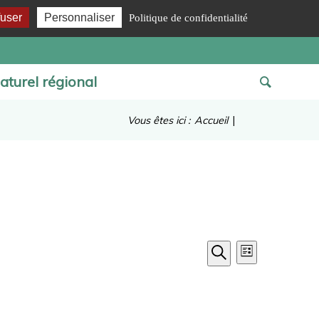
fuser
Personnaliser
Politique de confidentialité
aturel régional
Vous êtes ici :
Accueil
|
Recherche
Navigation
Liste
de
et
Recherche
vues
navigation
Évènement
de