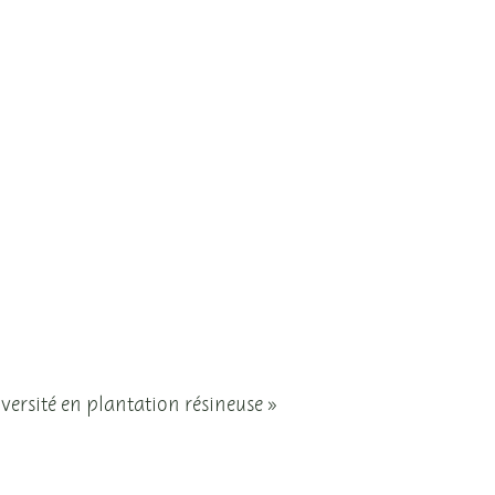
vues
Évènements
iversité en plantation résineuse »