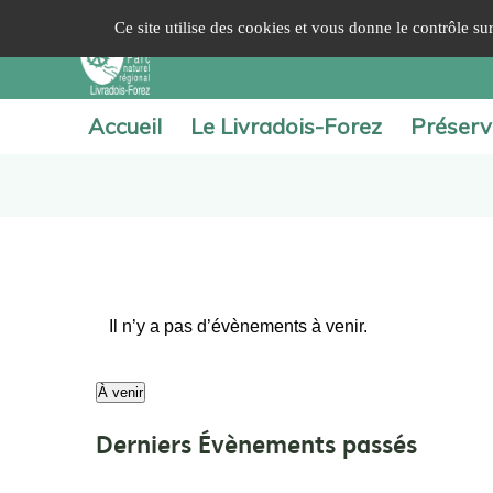
Panneau de gestion des cookies
Ce site utilise des cookies et vous donne le contrôle s
Accueil
Le Livradois-Forez
Préserv
Il n’y a pas d’évènements à venir.
À venir
Sélectionnez
Derniers Évènements passés
une
date.