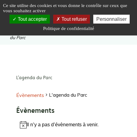
Panneau de gestion des cookies
Ce site utilise des cookies et vous donne le contrôle sur ceux que
vous souhaitez activer
Tout accepter
Tout refuser
Personnaliser
Politique de confidentialité
Vous êtes ici :
Accueil
|
Évènements
|
L'agenda
du Parc
L'agenda du Parc
L'agenda du Parc
Évènements
Évènements
Il n’y a pas d’évènements à venir.
Notice