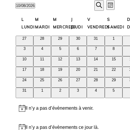
Recherche
Navigat
10/08/2026
Mois
de
et
Recherche
Sélectionnez
vues
Calendrier
navigation
une
L
M
M
J
V
S
Évèneme
de
de
date.
LUNDI
MARDI
MERCREDI
JEUDI
VENDREDI
SAMEDI
D
Évènements
vues
0
0
0
0
0
0
27
28
29
30
31
1
Évènement
évènements
évènements
évènements
évènements
évènements
évènemen
0
0
0
0
0
0
3
4
5
6
7
8
évènements
évènements
évènements
évènements
évènements
évènemen
0
0
0
0
0
0
10
11
12
13
14
15
évènements
évènements
évènements
évènements
évènements
évènement
0
0
0
0
0
0
17
18
19
20
21
22
évènements
évènements
évènements
évènements
évènements
évènement
0
0
0
0
0
0
24
25
26
27
28
29
évènements
évènements
évènements
évènements
évènements
évènement
0
0
0
0
0
0
31
1
2
3
4
5
évènements
évènements
évènements
évènements
évènements
évènemen
Il n’y a pas d’évènements à venir.
Notice
Il n’y a pas d’évènements ce jour là.