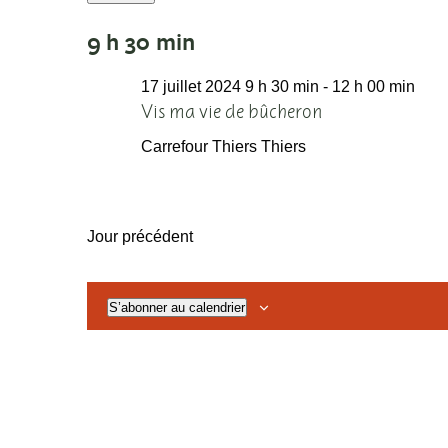
Sélectionnez
9 h 30 min
une
date.
17 juillet 2024 9 h 30 min
-
12 h 00 min
Vis ma vie de bûcheron
Carrefour Thiers
Thiers
Jour précédent
S’abonner au calendrier