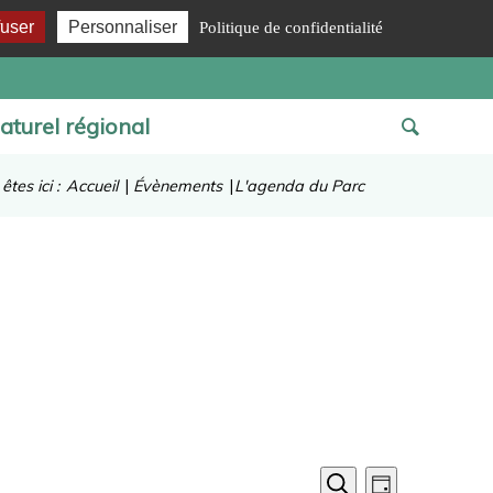
fuser
Personnaliser
Politique de confidentialité
aturel régional
êtes ici :
Accueil
|
Évènements
|
L'agenda du Parc
Recherche
Navigation
Jour