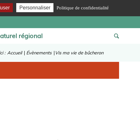
fuser
Personnaliser
Politique de confidentialité
aturel régional
i :
Accueil
|
Évènements
|
Vis ma vie de bûcheron