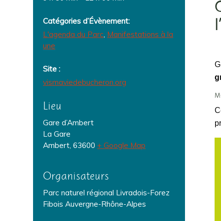
l
Catégories d’Évènement:
L'agenda du Parc
,
Manifestations à la
une
G
Site :
g
vismaviedebucheron.org
MO
Lieu
C
Gare d’Ambert
p
La Gare
Ambert
,
63600
+ Google Map
Organisateurs
Parc naturel régional Livradois-Forez
Fibois Auvergne-Rhône-Alpes