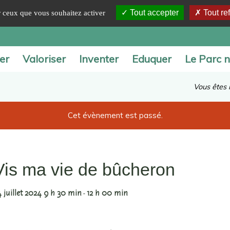
Tout accepter
Tout re
ur ceux que vous souhaitez activer
er
Valoriser
Inventer
Eduquer
Le Parc n
Vous êtes ic
Cet évènement est passé.
Vis ma vie de bûcheron
4 juillet 2024 9 h 30 min
12 h 00 min
-