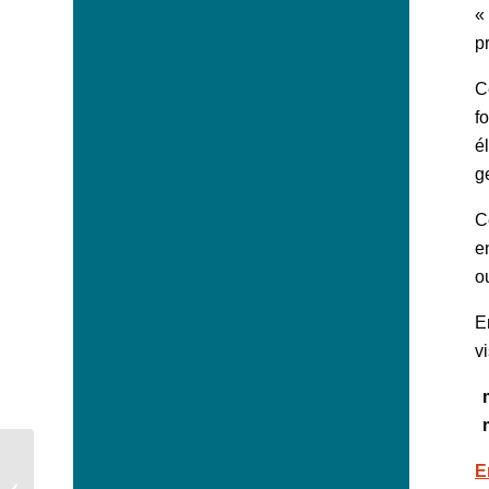
«
p
C
f
é
g
C
e
o
E
v
E
Vis ma vie de bûcheron