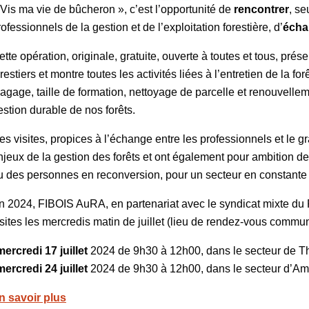
 Vis ma vie de bûcheron », c’est l’opportunité de
rencontrer
, se
rofessionnels de la gestion et de l’exploitation forestière, d’
écha
ette opération, originale, gratuite, ouverte à toutes et tous, prés
orestiers et montre toutes les activités liées à l’entretien de la f
lagage, taille de formation, nettoyage de parcelle et renouvelle
estion durable de nos forêts.
es visites, propices à l’échange entre les professionnels et le g
njeux de la gestion des forêts et ont également pour ambition d
u des personnes en reconversion, pour un secteur en constante
n 2024, FIBOIS AuRA, en partenariat avec le syndicat mixte du
isites les mercredis matin de juillet (lieu de rendez-vous communi
mercredi 17 juillet
2024 de 9h30 à 12h00, dans le secteur de T
mercredi 24 juillet
2024 de 9h30 à 12h00, dans le secteur d’Am
n savoir plus