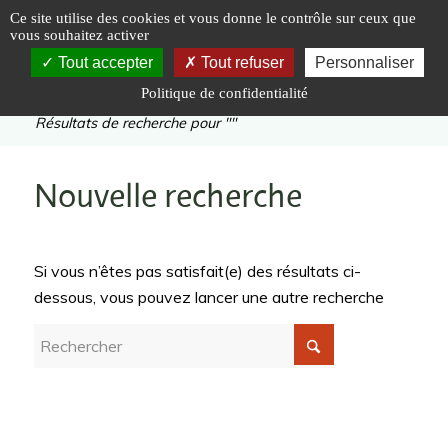
Panneau de gestion des cookies
Ce site utilise des cookies et vous donne le contrôle sur ceux que
vous souhaitez activer
Tout accepter
Tout refuser
Personnaliser
Politique de confidentialité
Vous êtes ici :
Accueil
|
Résultats de recherche pour ""
Nouvelle recherche
Si vous n’êtes pas satisfait(e) des résultats ci-
dessous, vous pouvez lancer une autre recherche