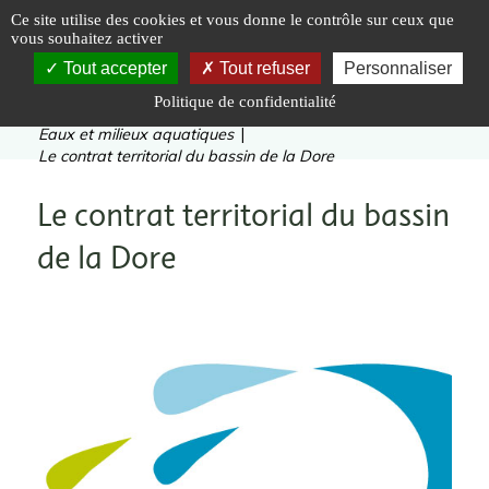
Panneau de gestion des cookies
Ce site utilise des cookies et vous donne le contrôle sur ceux que
vous souhaitez activer
Tout accepter
Tout refuser
Personnaliser
Politique de confidentialité
Vous êtes ici :
Accueil
|
Valoriser
|
Eaux et milieux aquatiques
|
Le contrat territorial du bassin de la Dore
Le contrat territorial du bassin
de la Dore