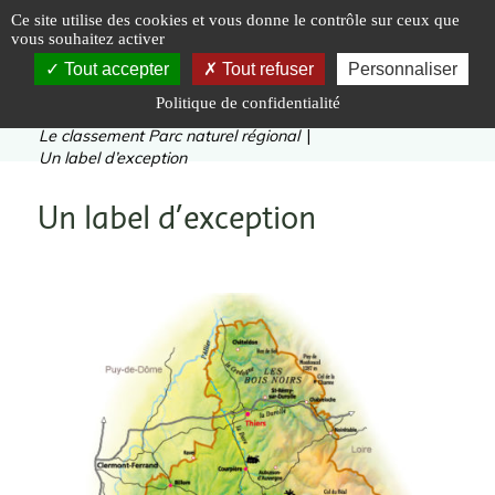
Panneau de gestion des cookies
Ce site utilise des cookies et vous donne le contrôle sur ceux que
vous souhaitez activer
Tout accepter
Tout refuser
Personnaliser
Politique de confidentialité
Vous êtes ici :
Accueil
|
Le Parc naturel régional
|
Le classement Parc naturel régional
|
Un label d’exception
Un label d’exception